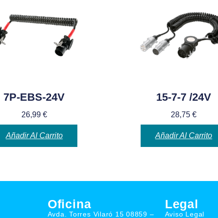
7P-EBS-24V
15-7-7 /24V
26,99
€
28,75
€
Añadir Al Carrito
Añadir Al Carrito
Oficina
Legal
Avda. Torres Vilaró 15 08859 –
Aviso Legal