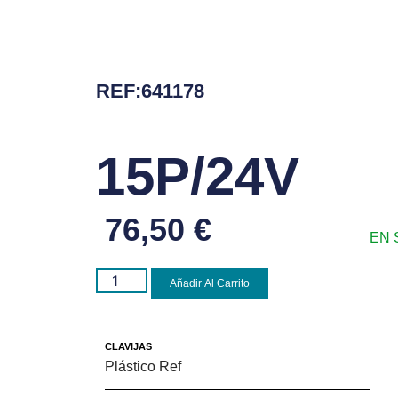
REF:641178
15P/24V
76,50
€
EN 
Añadir Al Carrito
CLAVIJAS
Plástico Ref