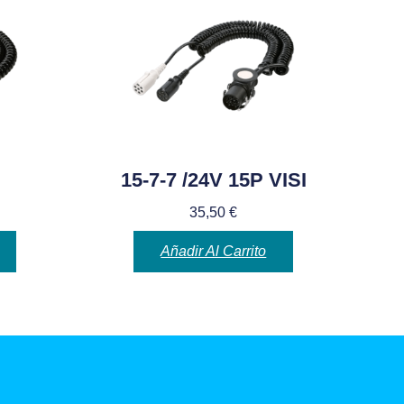
15-7-7 /24V 15P VISI
35,50
€
Añadir Al Carrito