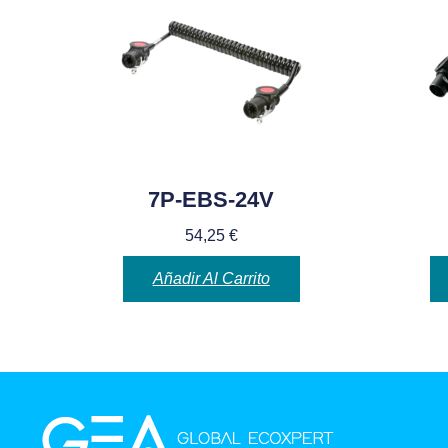
7P-EBS-24V
54,25
€
Añadir Al Carrito